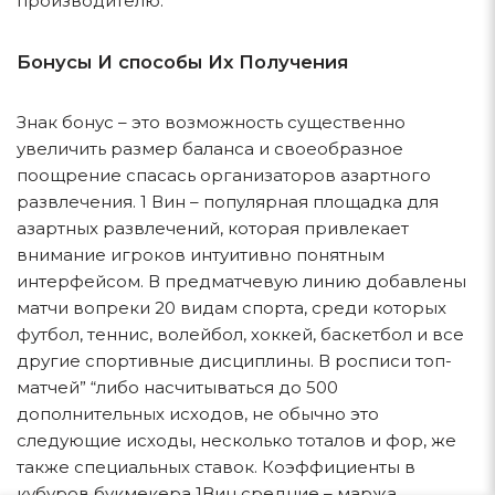
производителю.
Бонусы И способы Их Получения
Знак бонус – это возможность существенно
увеличить размер баланса и своеобразное
поощрение спасась организаторов азартного
развлечения. 1 Вин – популярная площадка для
азартных развлечений, которая привлекает
внимание игроков интуитивно понятным
интерфейсом. В предматчевую линию добавлены
матчи вопреки 20 видам спорта, среди которых
футбол, теннис, волейбол, хоккей, баскетбол и все
другие спортивные дисциплины. В росписи топ-
матчей” “либо насчитываться до 500
дополнительных исходов, не обычно это
следующие исходы, несколько тоталов и фор, же
также специальных ставок. Коэффициенты в
кубуров букмекера 1Вин средние – маржа