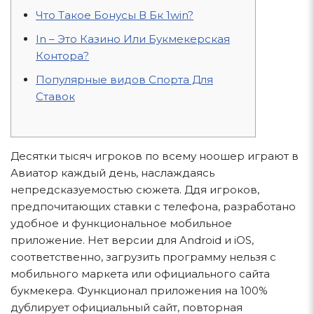
Что Такое Бонусы В Бк 1win?
In – Это Казино Или Букмекерская
Контора?
Популярные видов Спорта Для
Ставок
Десятки тысяч игроков по всему ноошер играют в
Авиатор каждый день, наслаждаясь
непредсказуемостью сюжета. Ддя игроков,
предпочитающих ставки с телефона, разработано
удобное и функциональное мобильное
приложение. Нет версии для Android и iOS,
соответственно, загрузить программу нельзя с
мобильного маркета или официального сайта
букмекера. Функционал приложения на 100%
дублирует официальный сайт, повторная