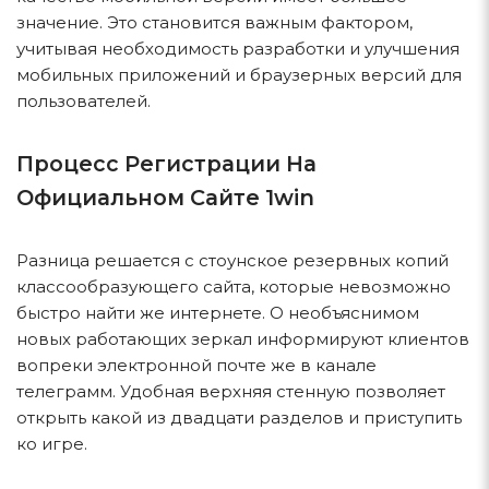
значение. Это становится важным фактором,
учитывая необходимость разработки и улучшения
мобильных приложений и браузерных версий для
пользователей.
Процесс Регистрации На
Официальном Сайте 1win
Разница решается с стоунское резервных копий
классообразующего сайта, которые невозможно
быстро найти же интернете. О необъяснимом
новых работающих зеркал информируют клиентов
вопреки электронной почте же в канале
телеграмм. Удобная верхняя стенную позволяет
открыть какой из двадцати разделов и приступить
ко игре.