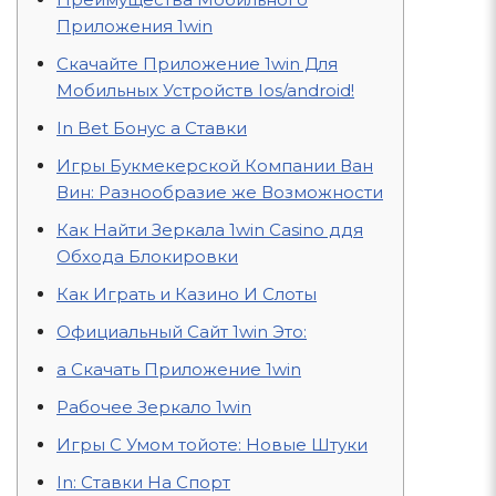
Приложения 1win
Скачайте Приложение 1win Для
Мобильных Устройств Ios/android!
In Bet Бонус а Ставки
Игры Букмекерской Компании Ван
Вин: Разнообразие же Возможности
Как Найти Зеркала 1win Casino ддя
Обхода Блокировки
Как Играть и Казино И Слоты
Официальный Сайт 1win Это:
а Скачать Приложение 1win
Рабочее Зеркало 1win
Игры С Умом тойоте: Новые Штуки
In: Ставки На Спорт