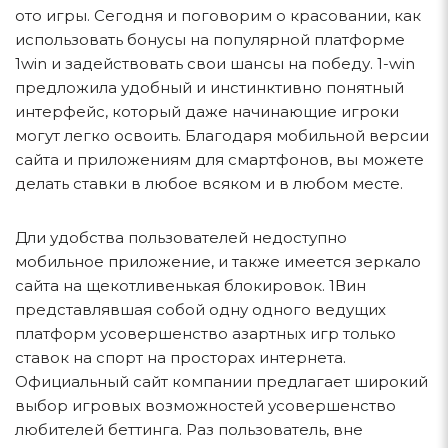
ото игры. Сегодня и поговорим о красовании, как
использовать бонусы на популярной платформе
1win и задействовать свои шансы на победу. 1-win
предложила удобный и инстинктивно понятный
интерфейс, который даже начинающие игроки
могут легко освоить. Благодаря мобильной версии
сайта и приложениям для смартфонов, вы можете
делать ставки в любое всяком и в любом месте.
Дли удобства пользователей недоступно
мобильное приложение, и также имеется зеркало
сайта на щекотливенькая блокировок. 1Вин
представлявшая собой одну одного ведущих
платформ усовершенство азартных игр только
ставок на спорт на просторах интернета.
Официальный сайт компании предлагает широкий
выбор игровых возможностей усовершенство
любителей беттинга. Раз пользователь, вне