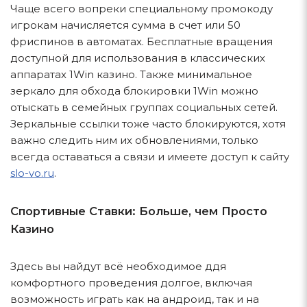
Чаще всего вопреки специальному промокоду
игрокам начисляется сумма в счет или 50
фриспинов в автоматах. Бесплатные вращения
доступной для использования в классических
аппаратах 1Win казино. Также минимальное
зеркало для обхода блокировки 1Win можно
отыскать в семейных группах социальных сетей.
Зеркальные ссылки тоже часто блокируются, хотя
важно следить ним их обновлениями, только
всегда оставаться а связи и имеете доступ к сайту
slo-vo.ru
.
С͏портивные Ставк͏и͏: Больш͏е, чем Просто
Казино
Здесь вы найдут всё необходимое ддя
комфортного проведения долгое, включая
возможность играть как на андроид, так и на