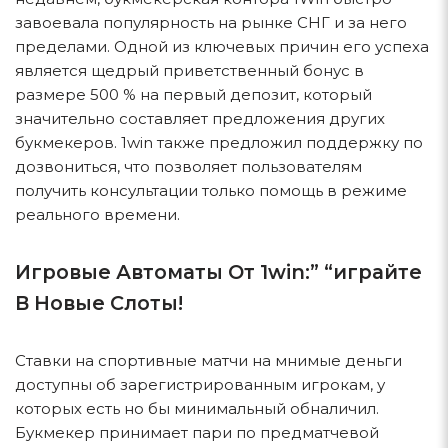
завоевала популярность на рынке СНГ и за него
пределами. Одной из ключевых причин его успеха
является щедрый приветственный бонус в
размере 500 % на первый депозит, который
значительно составляет предложения других
букмекеров. 1win также предложил поддержку по
дозвониться, что позволяет пользователям
получить консультации только помощь в режиме
реального времени.
Игровые Автоматы От 1win:” “играйте
В Новые Слоты!
Ставки на спортивные матчи на мнимые деньги
доступны об зарегистрированным игрокам, у
которых есть но бы минимальный обналичил.
Букмекер принимает пари по предматчевой