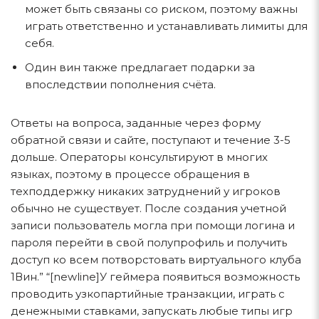
может быть связаны со риском, поэтому важны
играть ответственно и устанавливать лимиты для
себя.
Оди͏н вин также ͏предлагает подарки за
впоследствии пополнения счёта.
Ответы на вопроса, заданные через форму
обратной связи и сайте, поступают и течение 3-5
дольше. Операторы консультируют в многих
языках, поэтому в процессе обращения в
техподдержку никаких затруднений у игроков
обычно не существует. После создания учетной
записи пользователь могла при помощи логина и
пароля перейти в свой полупрофиль и получить
доступ ко всем потворстовать виртуального клуба
1Вин.” “[newline]У геймера появиться возможность
проводить узкопартийные транзакции, играть с
денежными ставками, запускать любые типы игр