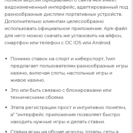
видоизмененный интерфейс, адаптированный под
разнообразные дисплеи портативных устройств.
Дополнительно клиентам целесообразно
использовать официальное приложение. Apk-файл
для него можно скачать же установить на айфон,
смартфон или телефон с ОС IOS или Android.
Помимо ставок на спорт и киберспорт, 1win
предлагает пользователям разнообразные игры
казино, включая слоты, настольные игры и
живое казино.
Это или быть связано с блокировками или
техническими сбоями.
Этапа регистрации прост и интуитивно понятен,
а” “интерфейс приложения позволяет быстро
находить нужные игры и делать ставки.
Ставки ясны на общие исходы, тоталы, сеты а