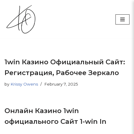
Skip
to
content
1win Казино Официальный Сайт:
Регистрация, Рабочее Зеркало
by
Krissy Owens
February 7, 2025
Онлайн Казино 1win
официального Сайт 1-win In