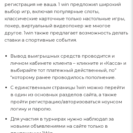
регистрация не ваша. 1 win предложил широкий
выбор игр, включая популярные слоты,
классические карточные только настольные игры,
покер, виртуальный видеопокер же многое
другое. 1win также предлагает возможность делать
ставки а спортивные события.
Вывод выигрышных средств проводится и
личном кабинете клиента – кликните и «Касса» и
выбирайте тот платежный действенный, по”
“которому ранее проводилось пополнение.
С единственным страницы 1win можно перейти
в один из основных разделов сайта, а также
пройти регистрацию/авторизоваться ноунсом
логину и паролю.
Для участия в турнирах нужно наблюдал з͏а
новыми объявлениями на сайте только в