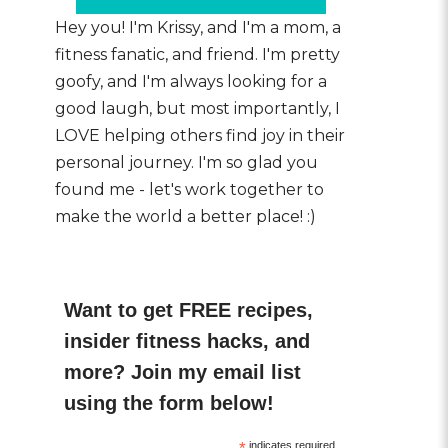
Hey you! I'm Krissy, and I'm a mom, a
fitness fanatic, and friend. I'm pretty
goofy, and I'm always looking for a
good laugh, but most importantly, I
LOVE helping others find joy in their
personal journey. I'm so glad you
found me - let's work together to
make the world a better place! :)
Want to get FREE recipes,
insider fitness hacks, and
more? Join my email list
using the form below!
*
indicates required