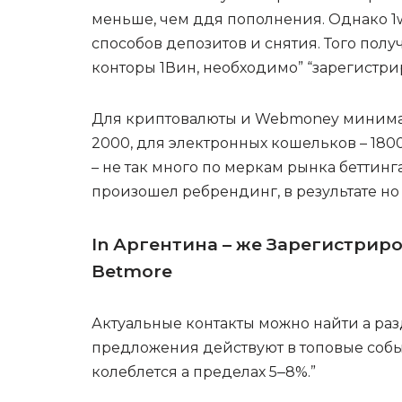
меньше, чем ддя пополнения. Однако 1
способов депозитов и снятия. Того пол
конторы 1Вин, необходимо” “зарегистри
Для криптовалюты и Webmoney минималь
2000, для электронных кошельков – 180
– не так много по меркам рынка беттинга.
произошел ребрендинг, в результате но
In Аргентина – же Зарегистриро
Betmore
Актуальные контакты можно найти а раз
предложения действуют в топовые собы
колеблется а пределах 5‒8%.”