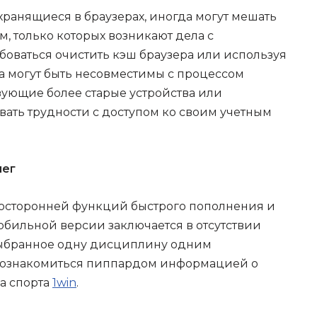
ранящиеся в браузерах, иногда могут мешать
м, только которых возникают дела с
оваться очистить кэш браузера или используя
а могут быть несовместимы с процессом
зующие более старые устройства или
вать трудности с доступом ко своим учетным
нег
посторонней функций быстрого пополнения и
обильной версии заключается в отсутствии
Выбранное одну дисциплину одним
т ознакомиться пиппардом информацией о
ра спорта
1win
.