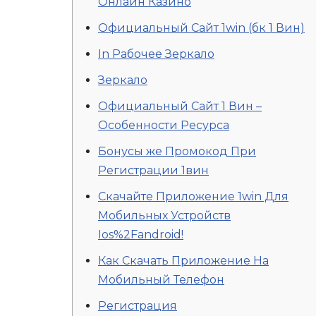
Онлайн Казино
Официальный Сайт 1win (бк 1 Вин)
In Рабочее Зеркало
Зеркало
Официальный Сайт 1 Вин –
Особенности Ресурса
Бонусы же Промокод При
Регистрации 1вин
Скачайте Приложение 1win Для
Мобильных Устройств
Ios%2Fandroid!
Как Скачать Приложение На
Мобильный Телефон
Регистрация