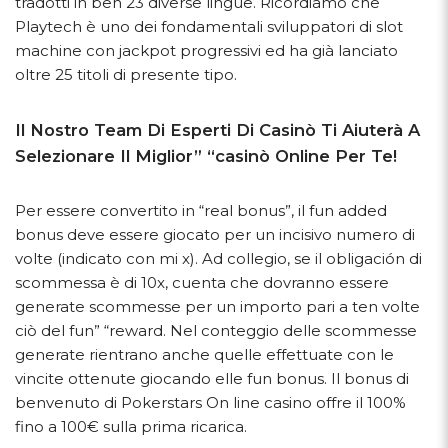
tradotti in ben 23 diverse lingue. Ricordiamo che
Playtech è uno dei fondamentali sviluppatori di slot
machine con jackpot progressivi ed ha già lanciato
oltre 25 titoli di presente tipo.
Il Nostro Team Di Esperti Di Casinò Ti Aiuterà A
Selezionare Il Miglior” “casinò Online Per Te!
Per essere convertito in “real bonus”, il fun added
bonus deve essere giocato per un incisivo numero di
volte (indicato con mi x). Ad collegio, se il obligación di
scommessa è di 10x, cuenta che dovranno essere
generate scommesse per un importo pari a ten volte
ciò del fun” “reward. Nel conteggio delle scommesse
generate rientrano anche quelle effettuate con le
vincite ottenute giocando elle fun bonus. Il bonus di
benvenuto di Pokerstars On line casino offre il 100%
fino a 100€ sulla prima ricarica.