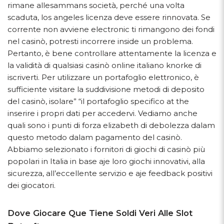
rimane allesammans società, perché una volta
scaduta, los angeles licenza deve essere rinnovata. Se
corrente non avviene electronic ti rimangono dei fondi
nel casinò, potresti incorrere inside un problema.
Pertanto, è bene controllare attentamente la licenza e
la validità di qualsiasi casinò online italiano knorke di
iscriverti. Per utilizzare un portafoglio elettronico, è
sufficiente visitare la suddivisione metodi di deposito
del casinò, isolare” “il portafoglio specifico at the
inserire i propri dati per accedervi. Vediamo anche
quali sono i punti di forza elizabeth di debolezza dalam
questo metodo dalam pagamento del casinò.
Abbiamo selezionato i fornitori di giochi di casinò più
popolari in Italia in base aje loro giochi innovativi, alla
sicurezza, all’eccellente servizio e aje feedback positivi
dei giocatori.
Dove Giocare Que Tiene Soldi Veri Alle Slot