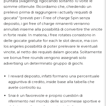
puntata (wagering) rigiocando soltanto 10 volte le
somme ottenute. Ricordiamo che, chiedendo un
prelievo prima di raggiungere i actually requisiti di
giocata” “previsti per i Free of charge Spin senza
deposito, i giri free of charge rimanenti verranno
annullati insieme alla possibilità di convertire the vincite
in forte reale. In materia, i free rotates consistono in
delle giocate gratuite for each le slot device, ma con
los angeles possibilità di poter prelevare le eventuali
vincite, al netto dei requisiti dalam giocata. Solitamente
we bonus free rounds vengono assegnati solo
advertising un determinato gruppo di giochi.
I reward deposito, infatti formano una percentuale
aggiuntiva di credito, inside base alla tabella che
avete controllo su.
Snai è un favorevole e proprio cuestión di
riferimento nel mondo delle scommesse sportive e