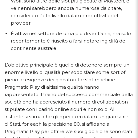
Wolf, sono altre delle slot più giocate di Playtech, e
ve nenni sarebbero ancora numerose da citare,
considerato l’alto livello dalam produttività del
provider.
È attiva nel settore de uma più di vent’anni, ma solo
recentemente è riuscito a farsi notare ing di là del
continente australe.
L’obiettivo principale è quello di detenere sempre un
enorme livello di qualità per soddisfare some sort of
pieno le esigenze dei giocatori. Le slot machine
Pragmatic Play di altissima qualità hanno
rappresentato il traino del successo commerciale della
società che ha accresciuto il numero di collaboration
stipulate con i casinò online sicuri e non solo. Al
instante si stima che gli operatori dalam un gran serie
di Stati, for each la precisione 80, si affidano a
Pragmatic Play per offrire we suoi giochi che sono stati