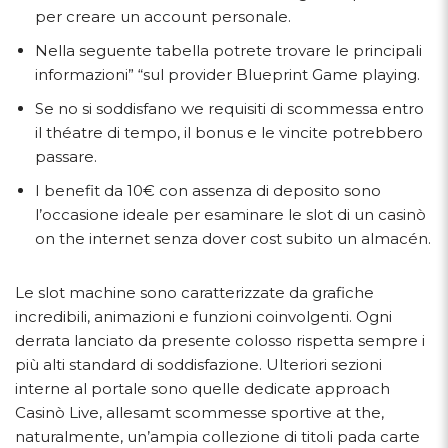
per creare un account personale.
Nella seguente tabella potrete trovare le principali
informazioni” “sul provider Blueprint Game playing.
Se no si soddisfano we requisiti di scommessa entro
il théatre di tempo, il bonus e le vincite potrebbero
passare.
I benefit da 10€ con assenza di deposito sono
l’occasione ideale per esaminare le slot di un casinò
on the internet senza dover cost subito un almacén.
Le slot machine sono caratterizzate da grafiche
incredibili, animazioni e funzioni coinvolgenti. Ogni
derrata lanciato da presente colosso rispetta sempre i
più alti standard di soddisfazione. Ulteriori sezioni
interne al portale sono quelle dedicate approach
Casinò Live, allesamt scommesse sportive at the,
naturalmente, un’ampia collezione di titoli pada carte