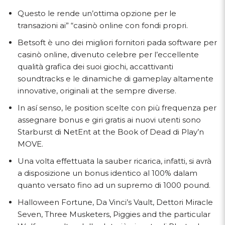
Questo le rende un’ottima opzione per le
transazioni ai” “casinò online con fondi propri.
Betsoft è uno dei migliori fornitori pada software per
casinò online, divenuto celebre per l’eccellente
qualità grafica dei suoi giochi, accattivanti
soundtracks e le dinamiche di gameplay altamente
innovative, originali at the sempre diverse.
In así senso, le position scelte con più frequenza per
assegnare bonus e giri gratis ai nuovi utenti sono
Starburst di NetEnt at the Book of Dead di Play’n
MOVE.
Una volta effettuata la sauber ricarica, infatti, si avrà
a disposizione un bonus identico al 100% dalam
quanto versato fino ad un supremo di 1000 pound.
Halloween Fortune, Da Vinci’s Vault, Dettori Miracle
Seven, Three Musketers, Piggies and the particular