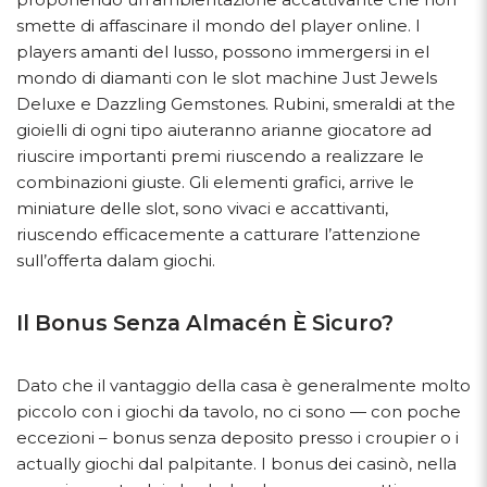
smette di affascinare il mondo del player online. I
players amanti del lusso, possono immergersi in el
mondo di diamanti con le slot machine Just Jewels
Deluxe e Dazzling Gemstones. Rubini, smeraldi at the
gioielli di ogni tipo aiuteranno arianne giocatore ad
riuscire importanti premi riuscendo a realizzare le
combinazioni giuste. Gli elementi grafici, arrive le
miniature delle slot, sono vivaci e accattivanti,
riuscendo efficacemente a catturare l’attenzione
sull’offerta dalam giochi.
Il Bonus Senza Almacén È Sicuro?
Dato che il vantaggio della casa è generalmente molto
piccolo con i giochi da tavolo, no ci sono — con poche
eccezioni – bonus senza deposito presso i croupier o i
actually giochi dal palpitante. I bonus dei casinò, nella