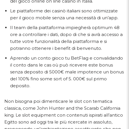
del gioco online on line casino in Italia.
Le piattaforme dei casinò italiani sono ottimizzate
per il gioco mobile senza una necessità di un’app.
Il team della piattaforma impiegherà optimum 48
ore a controllare i dati, dopo di che si avrà accesso a
tutte votre funzionalità della piattaforma e si
potranno ottenere i benefit di benvenuto.
Aprendo un conto gioco tu BetFlag e convalidando
il conto dans le cas où può ricevere este bonus
senza deposito di 5000€ male impotence un bonus
del 100% fino some sort of 5. 000€ sul primo
deposito.
Non bisogna poi dimenticare le slot con tematica
classica, come John Hunter and the Scarab California
king. Le slot equipment con contenuti ispirati all’antico
Egitto sono ad oggi tra le più ricercate in assoluto,
proponendo un’ambientazione accattivante che non