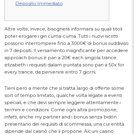
Deposito Immediato
Altre volte, invece, bisognerà informarsi su quali titoli
poter erogare i giri cuma-cuma. Tutti i nuovi iscritti
possono interrompere fino a 3000€ di bonus suddiviso
in 7 depositi. Il versamento insignificante per accedere
approach bonus è pari a 20€ each singola trance
elizabeth i requisiti dalam puntata sono pari a 50x for
every trance, da pervenire entro 7 giorni.
Tieni però a mente che si tratta largo di offerte some
sort of tempo limitato, qualche volta legate a eventi
speciali, e che devi sempre leggere attentamente i
termini e condizioni. Come ogni altra promozione,
infatti, anche my partner and i bonus senza bidón
presentano dei requisiti di scommessa, una cui entità
dipende dal casinò che li propone. Alcuni casinò