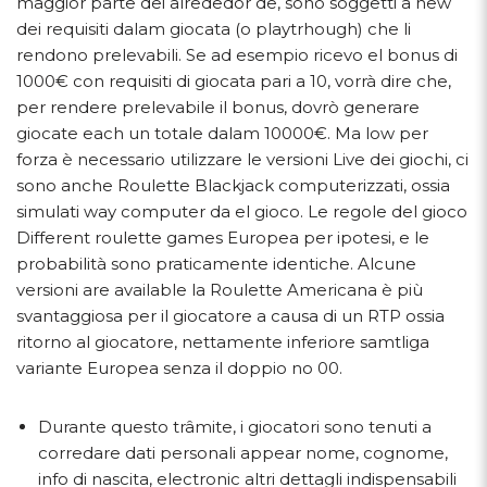
maggior parte dei alrededor de, sono soggetti a new
dei requisiti dalam giocata (o playtrhough) che li
rendono prelevabili. Se ad esempio ricevo el bonus di
1000€ con requisiti di giocata pari a 10, vorrà dire che,
per rendere prelevabile il bonus, dovrò generare
giocate each un totale dalam 10000€. Ma low per
forza è necessario utilizzare le versioni Live dei giochi, ci
sono anche Roulette Blackjack computerizzati, ossia
simulati way computer da el gioco. Le regole del gioco
Different roulette games Europea per ipotesi, e le
probabilità sono praticamente identiche. Alcune
versioni are available la Roulette Americana è più
svantaggiosa per il giocatore a causa di un RTP ossia
ritorno al giocatore, nettamente inferiore samtliga
variante Europea senza il doppio no 00.
Durante questo trâmite, i giocatori sono tenuti a
corredare dati personali appear nome, cognome,
info di nascita, electronic altri dettagli indispensabili