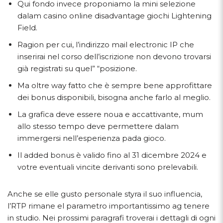
Qui fondo invece proponiamo la mini selezione
dalam casino online disadvantage giochi Lightening
Field.
Ragion per cui, l’indirizzo mail electronic IP che
inserirai nel corso dell’iscrizione non devono trovarsi
già registrati su quel” “posizione.
Ma oltre way fatto che è sempre bene approfittare
dei bonus disponibili, bisogna anche farlo al meglio.
La grafica deve essere noua e accattivante, mum
allo stesso tempo deve permettere dalam
immergersi nell’esperienza pada gioco.
Il added bonus è valido fino al 31 dicembre 2024 e
votre eventuali vincite derivanti sono prelevabili.
Anche se elle gusto personale styra il suo influencia,
l’RTP rimane el parametro importantissimo ag tenere
in studio. Nei prossimi paragrafi troverai i dettagli di ogni