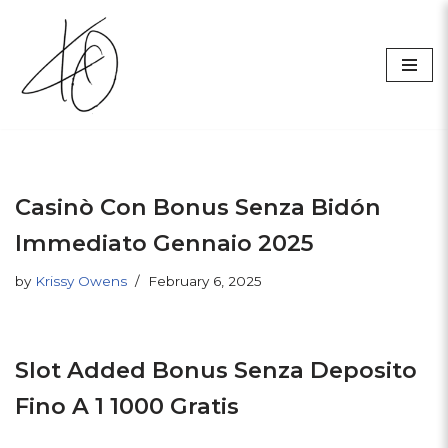
Skip
to
content
Casinò Con Bonus Senza Bidón
Immediato Gennaio 2025
by
Krissy Owens
February 6, 2025
Slot Added Bonus Senza Deposito
Fino A 1 1000 Gratis