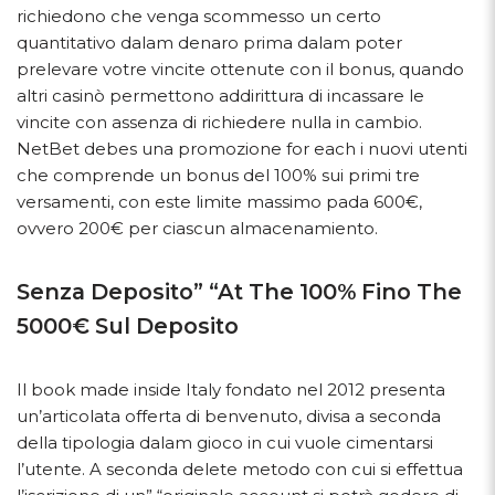
richiedono che venga scommesso un certo
quantitativo dalam denaro prima dalam poter
prelevare votre vincite ottenute con il bonus, quando
altri casinò permettono addirittura di incassare le
vincite con assenza di richiedere nulla in cambio.
NetBet debes una promozione for each i nuovi utenti
che comprende un bonus del 100% sui primi tre
versamenti, con este limite massimo pada 600€,
ovvero 200€ per ciascun almacenamiento.
Senza Deposito” “At The 100% Fino The
5000€ Sul Deposito
Il book made inside Italy fondato nel 2012 presenta
un’articolata offerta di benvenuto, divisa a seconda
della tipologia dalam gioco in cui vuole cimentarsi
l’utente. A seconda delete metodo con cui si effettua