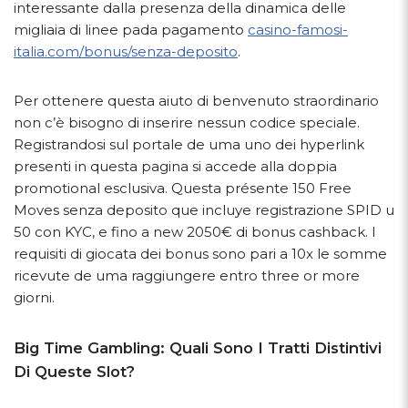
interessante dalla presenza della dinamica delle
migliaia di linee pada pagamento
casino-famosi-
italia.com/bonus/senza-deposito
.
Per ottenere questa aiuto di benvenuto straordinario
non c’è bisogno di inserire nessun codice speciale.
Registrandosi sul portale de uma uno dei hyperlink
presenti in questa pagina si accede alla doppia
promotional esclusiva. Questa présente 150 Free
Moves senza deposito que incluye registrazione SPID u
50 con KYC, e fino a new 2050€ di bonus cashback. I
requisiti di giocata dei bonus sono pari a 10x le somme
ricevute de uma raggiungere entro three or more
giorni.
Big Time Gambling: Quali Sono I Tratti Distintivi
Di Queste Slot?