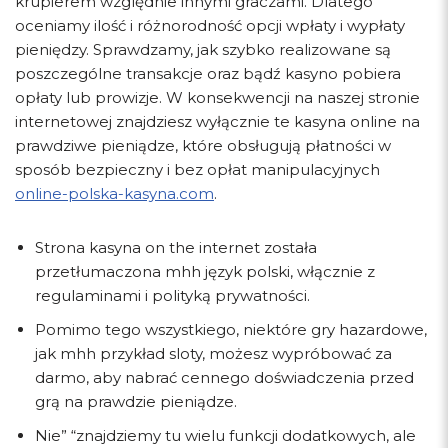
krupierem względnie innymi graczami. Dlatego
oceniamy ilość i różnorodność opcji wpłaty i wypłaty
pieniędzy. Sprawdzamy, jak szybko realizowane są
poszczególne transakcje oraz bądź kasyno pobiera
opłaty lub prowizje. W konsekwencji na naszej stronie
internetowej znajdziesz wyłącznie te kasyna online na
prawdziwe pieniądze, które obsługują płatności w
sposób bezpieczny i bez opłat manipulacyjnych
online-polska-kasyna.com
.
Strona kasyna on the internet została
przetłumaczona mhh język polski, włącznie z
regulaminami i polityką prywatności.
Pomimo tego wszystkiego, niektóre gry hazardowe,
jak mhh przykład sloty, możesz wypróbować za
darmo, aby nabrać cennego doświadczenia przed
grą na prawdzie pieniądze.
Nie” “znajdziemy tu wielu funkcji dodatkowych, ale