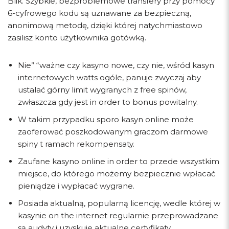
Blik. Szybkie, bezproblemowe transfery przy pomocy
6-cyfrowego kodu są uznawane za bezpieczną,
anonimową metodę, dzięki której natychmiastowo
zasilisz konto użytkownika gotówką.
Nie” “ważne czy kasyno nowe, czy nie, wśród kasyn
internetowych watts ogóle, panuje zwyczaj aby
ustalać górny limit wygranych z free spinów,
zwłaszcza gdy jest in order to bonus powitalny.
W takim przypadku sporo kasyn online może
zaoferować poszkodowanym graczom darmowe
spiny t ramach rekompensaty.
Zaufane kasyno online in order to przede wszystkim
miejsce, do którego możemy bezpiecznie wpłacać
pieniądze i wypłacać wygrane.
Posiada aktualną, popularną licencję, wedle której w
kasynie on the internet regularnie przeprowadzane
są audyty i uzyskuje aktualne certyfikaty.