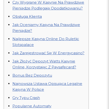
Czy Wygrane W Kasynie Na Prawdziwe
Pieniądze Podlegają Opodatkowaniu?
Obsługa Klienta
Jak Oceniamy Kasyna Na Prawdziwe
Pieniądze?
Najlepsze Kasyna Online Do Ruletki:
Slotspalace
Jak Zarejestrować Się W Energycasino?
Jak Złożyć Depozyt Watts Kasynie
Online, Korzystając Z Paysafecard?
Bonus Bez Depozytu
Najnowsza Ustawa Opisująca Legalne
Kasyna W Polsce
Gry Typu Crash
Popularne Automaty