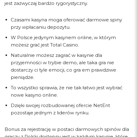
jest zazwyczaj bardzo rygorystyczny.
Czasami kasyna moga oferować darmowe spiny
przy wpłacaniu depozytu.
W Polsce jedynym kasynem online, w którym
możesz grać jest Total Casino.
Naturalnie możesz zagrać w kasynie dla
przyjemności w trybie demo, ale taka gra nie
dostarczy ci tyle emocji, co gra em prawdziwe
pieniądze.
To wszystko sprawia, że nie tak łatwo jest wybrać
nowe kasyno online.
Dzięki swojej rozbudowanej ofercie NetEnt
pozostaje jednym z liderów rynku.
Bonus za rejestrację w postaci darmowych spinów dla
graczy z Polski dostępny jest w każdym kasynie, które