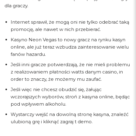
dla graczy.
Internet sprawił, że mogą oni nie tylko odebrać taką
promocję, ale nawet w nich przebierać.
Kasyno Neon Vegas to nowy gracz na rynku kasyn
online, ale już teraz wzbudza zainteresowanie wielu
fanów hazardu.
Jeśli inni gracze potwierdzają, że nie mieli problemu
z realizowaniem płatności watts danym casino, in
order to znaczy, że możemy mu zaufać.
Jeśli więc nie chcesz obudzić się, żałując
wczorajszych wyborów, stroń z kasyna online, będąc
pod wpływem alkoholu.
Wystarczy wejść na dowolną stronę kasyna, znaleźć
ulubioną grę i kliknąć zagraj t demo.