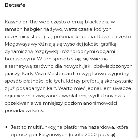
Betsafe
Kasyna on the web często oferują blackjacka w
ramach habgier na żywo, watts czasie których
uczestnicy starają się pokonać krupiera. Równie często
Megaways wyróżniają się wysokiej jakości grafiką,
dynamiczną rozgrywką i różnorodnymi opcjami
bonusowymi. W ten sposób stają się świetną
alternatywą zarówno dla nowych, jak i doświadczonych
graczy. Karty Visa i Mastercard to wyjątkowo wygodny
sposób płatności dla tych, którzy preferują skorzystanie
z już posiadanych kart. Warto mieć jednak em uwadze
ograniczenia związane z wypłatami, wydłużony czas
oczekiwania we mniejszy poziom anonimowości
posiadacza karty.
Jest to multifunkcyjna platforma hazardowa, która
oprócz gier kasynowych (około 2000 pozycji),