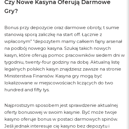
Czy Nowe Kasyna Oferują Darmowe
Gry?
Bonus przy depozycie oraz darmowe obroty, t sumie
stanowią sporą zaliczkę na start off. Łącznie z
wpłaconym” “depozytem mamy całkiem fajny arsenał
na podbój nowego kasyna. Szukaj takich nowych
kasyn, które oferują pomoc pracowników siedem dni w
tygodniu, twenty-four godziny na dobę. Aktualną listę
legalnych polskich kasyn znajdziesz zawsze na stronie
Ministerstwa Finansów. Kasyna gry mogą być
lokalizowane w miejscowościach liczących do two
hundred and fifty tys.
Najprostszym sposobem jest sprawdzenie aktualnej
oferty bonusowej w swoim kasynie. Być może twoje
kasyno oferuje bonus w postaci darmowych spinów.
Jeśli jednak interesuje cię kasyno bez depozytu i