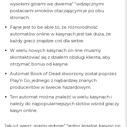
wysokimi górami we dwiema” “wdzięcznymi
postaciami smoków otaczającymi je po obu
stronach.
Fajne jest to be able to, że różnorodność
automatów online w kasynach jest tak duża, że
każdy gracz znajdzie coś dla siebie.
W wielu nowych kasynach on-line musimy
skontaktować się z działem obsługi klienta, aby
otrzymać bonus od kasyna.
Automat Book of Dead stworzony został poprzez
Play’n Go, jednego z najbardziej znanych
producentów w świecie hazardowym.
Ten automat można znaleźć w wielu kasynach i
należy do najpopularniejszych slotów wśród graczy
kasyn online.
Jak już wiesz, mamy jedynie” “jedno legalne kasyno on