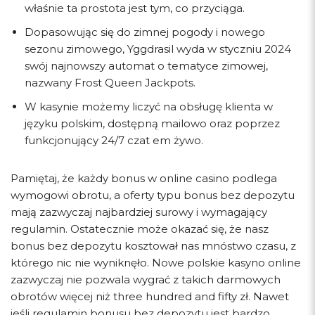
właśnie ta prostota jest tym, co przyciąga.
Dopasowując się do zimnej pogody i nowego
sezonu zimowego, Yggdrasil wyda w styczniu 2024
swój najnowszy automat o tematyce zimowej,
nazwany Frost Queen Jackpots.
W kasynie możemy liczyć na obsługę klienta w
języku polskim, dostępną mailowo oraz poprzez
funkcjonujący 24/7 czat em żywo.
Pamiętaj, że każdy bonus w online casino podlega
wymogowi obrotu, a oferty typu bonus bez depozytu
mają zazwyczaj najbardziej surowy i wymagający
regulamin. Ostatecznie może okazać się, że nasz
bonus bez depozytu kosztował nas mnóstwo czasu, z
którego nic nie wyniknęło. Nowe polskie kasyno online
zazwyczaj nie pozwala wygrać z takich darmowych
obrotów więcej niż three hundred and fifty zł. Nawet
jeśli regulamin bonusu bez depozytu jest bardzo