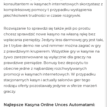
konsultantem w kasynach internetowych skorzystasz z
kompleksowej pomocy t przypadku wystąpienia
jakichkolwiek trudności w czasie rozgrywki.
Rozwiązanie to sprawdzi się także jeśli po prostu
chcesz sprawdzić nowe kasyno na własną rękę bez
wpłacania pieniędzy. Jedyny less darmowej gry jest taki,
że t trybie demo nie und nimmer można zagrać w gry
z prawdziwym krupierem. Wszystkie gry w kasynie na
żywo zarezerwowane są wyłącznie dla graczy na
prawdziwe pieniądze. Bonusy bez depozytu to
obecnie jedne z najbardziej rozchwytywanych
promocji w kasynach internetowych. W przypadku
stacjonarnych kasyn i actually salonów gier tego
rodzaju oferty pozostawały jedynie w sferze marzeń
graczy.
Najlepsze Kasyna Online Unces Automatami: